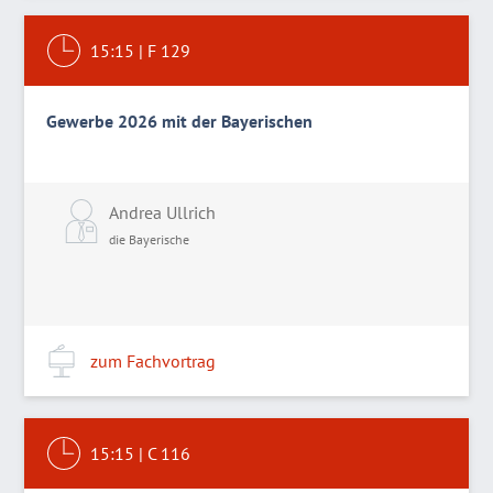
15:15
|
F 129
Gewerbe 2026 mit der Bayerischen
Andrea Ullrich
die Bayerische
zum Fachvortrag
15:15
|
C 116