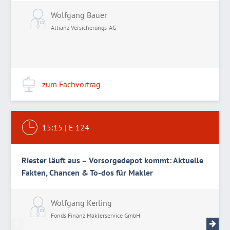
Wolfgang Bauer
Allianz Versicherungs-AG
zum Fachvortrag
15:15
|
E 124
Riester läuft aus – Vorsorgedepot kommt: Aktuelle
Fakten, Chancen & To-dos für Makler
Wolfgang Kerling
M
Fonds Finanz Maklerservice GmbH
F