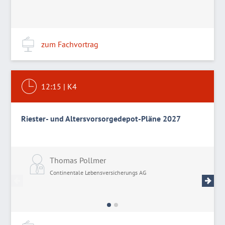
zum Fachvortrag
12:15
|
K4
Riester- und Altersvorsorgedepot-Pläne 2027
Thomas Pollmer
A
Continentale Lebensversicherungs AG
C