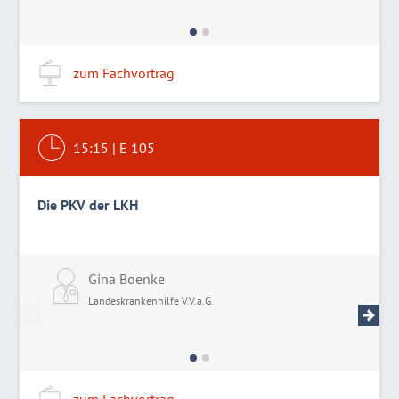
zum Fachvortrag
15:15
|
E 105
Die PKV der LKH
Gina Boenke
D
Landeskrankenhilfe V.V.a.G.
L