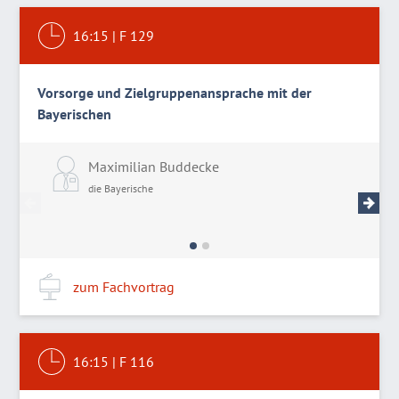
16:15
|
F 129
Vorsorge und Zielgruppenansprache mit der
Bayerischen
Maximilian Buddecke
P
die Bayerische
d
zum Fachvortrag
16:15
|
F 116