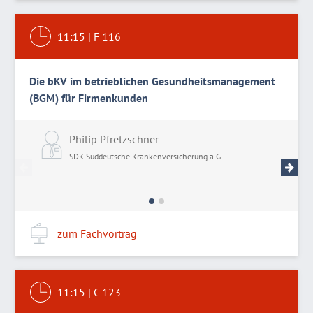
11:15
|
F 116
Die bKV im betrieblichen Gesundheitsmanagement
(BGM) für Firmenkunden
Philip Pfretzschner
T
SDK Süddeutsche Krankenversicherung a.G.
S
zum Fachvortrag
11:15
|
C 123