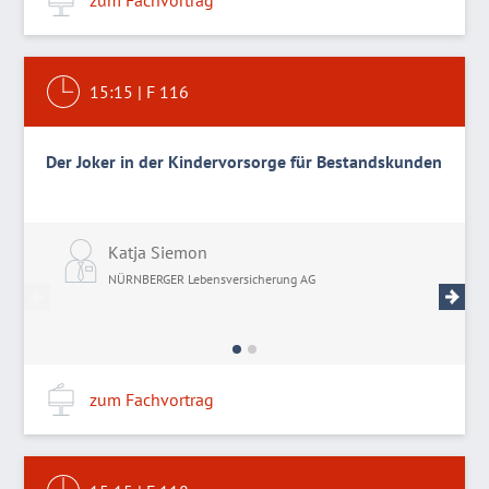
zum Fachvortrag
15:15
|
F 116
Der Joker in der Kindervorsorge für Bestandskunden
Katja Siemon
M
NÜRNBERGER Lebensversicherung AG
N
zum Fachvortrag