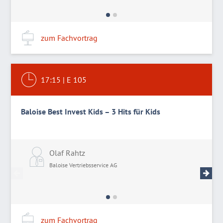
zum Fachvortrag
17:15
|
E 105
Baloise Best Invest Kids – 3 Hits für Kids
Olaf Rahtz
M
Baloise Vertriebsservice AG
B
zum Fachvortrag