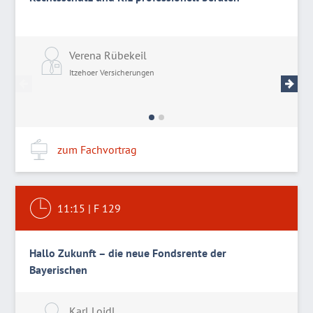
Verena Rübekeil
P
Itzehoer Versicherungen
I
zum Fachvortrag
11:15
|
F 129
Hallo Zukunft – die neue Fondsrente der
Bayerischen
Karl Loidl