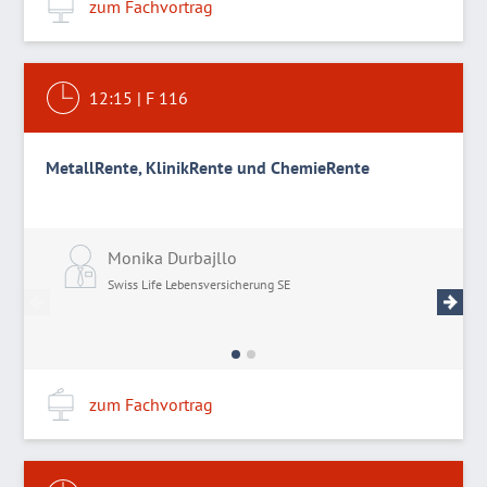
zum Fachvortrag
12:15
|
F 116
MetallRente, KlinikRente und ChemieRente
Monika Durbajllo
C
Swiss Life Lebensversicherung SE
S
zum Fachvortrag