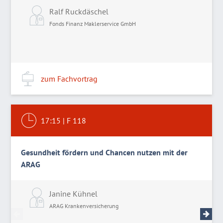
Ralf Ruckdäschel
Fonds Finanz Maklerservice GmbH
zum Fachvortrag
17:15
|
F 118
Gesundheit fördern und Chancen nutzen mit der
ARAG
Janine Kühnel
D
ARAG Krankenversicherung
A