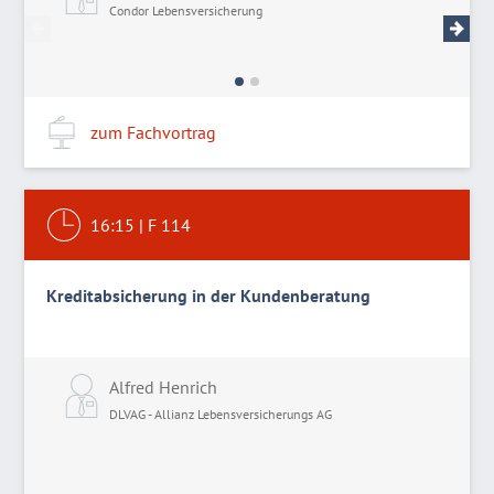
Condor Lebensversicherung
R
zum Fachvortrag
16:15
|
F 114
Kreditabsicherung in der Kundenberatung
Alfred Henrich
DLVAG - Allianz Lebensversicherungs AG