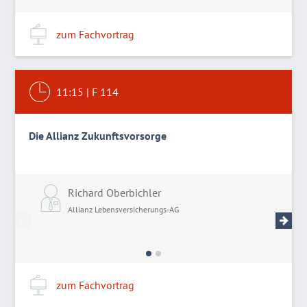
zum Fachvortrag
11:15
|
F 114
Die Allianz Zukunftsvorsorge
Richard Oberbichler
F
Allianz Lebensversicherungs-AG
A
zum Fachvortrag