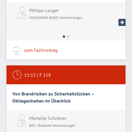
Philipp Langer
I
VOLKSWOHL BUND Versicherungen
V
zum Fachvortrag
12:15
|
F 118
Von Brandrisiken zu Sicherheitslücken –
Obliegenheiten im Überblick
Michelle Schriever
BGV / Badische Versicherungen