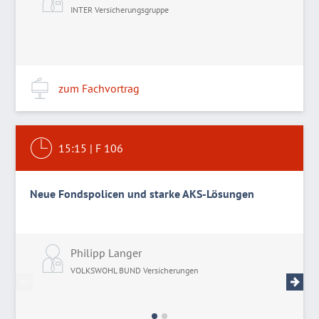
INTER Versicherungsgruppe
zum Fachvortrag
15:15
|
F 106
Neue Fondspolicen und starke AKS-Lösungen
Philipp Langer
M
VOLKSWOHL BUND Versicherungen
V