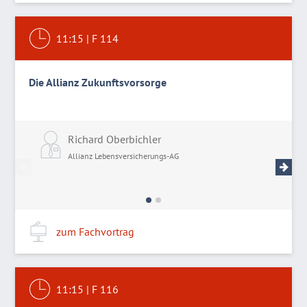
11:15
|
F 114
Die Allianz Zukunftsvorsorge
Richard Oberbichler
F
Allianz Lebensversicherungs-AG
A
zum Fachvortrag
11:15
|
F 116