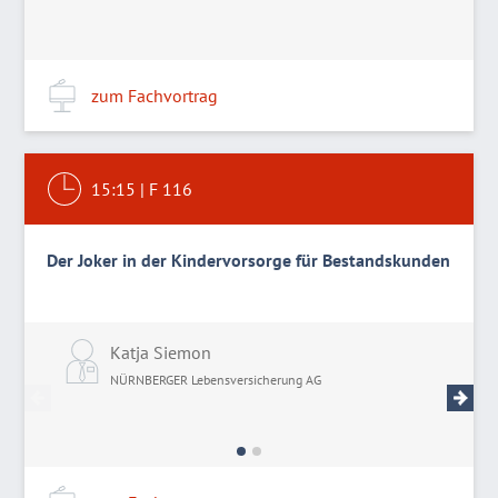
zum Fachvortrag
15:15
|
F 116
Der Joker in der Kindervorsorge für Bestandskunden
Katja Siemon
M
NÜRNBERGER Lebensversicherung AG
N