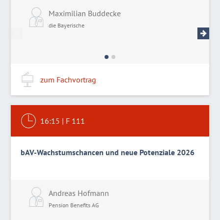
Maximilian Buddecke
P
die Bayerische
d
zum Fachvortrag
16:15
|
F 111
bAV-Wachstumschancen und neue Potenziale 2026
Andreas Hofmann
Pension Benefits AG