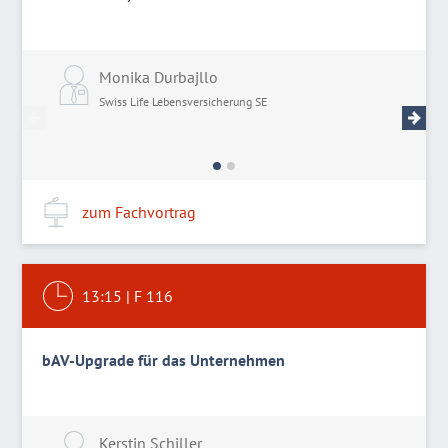
Monika Durbajllo
C
Swiss Life Lebensversicherung SE
S
zum Fachvortrag
13:15
|
F 116
bAV-Upgrade für das Unternehmen
Kerstin Schiller