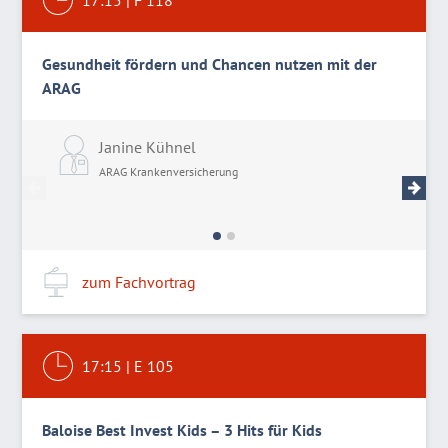
17:15
|
F 118
Gesundheit fördern und Chancen nutzen mit der
ARAG
Janine Kühnel
D
ARAG Krankenversicherung
A
zum Fachvortrag
17:15
|
E 105
Baloise Best Invest Kids – 3 Hits für Kids