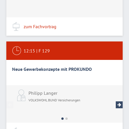
zum Fachvortrag
12:15
|
F 129
Neue Gewerbekonzepte mit PROKUNDO
Philipp Langer
I
VOLKSWOHL BUND Versicherungen
V