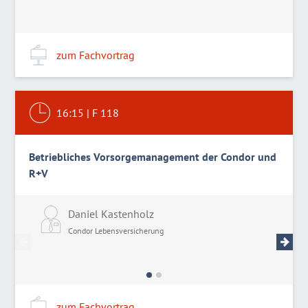
zum Fachvortrag
16:15
|
F 118
Betriebliches Vorsorgemanagement der Condor und
R+V
Daniel Kastenholz
L
Condor Lebensversicherung
R
zum Fachvortrag