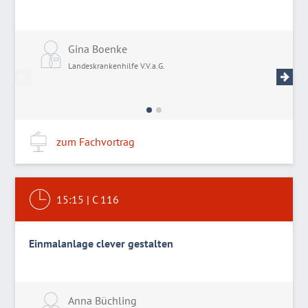
Gina Boenke
D
Landeskrankenhilfe V.V.a.G.
L
zum Fachvortrag
15:15
|
C 116
Einmalanlage clever gestalten
Anna Büchling