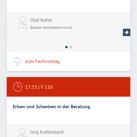
Olaf Rahtz
M
Baloise Vertriebsservice AG
B
zum Fachvortrag
17:15
|
F 116
Erben und Schenken in der Beratung
Jörg Kattenbach