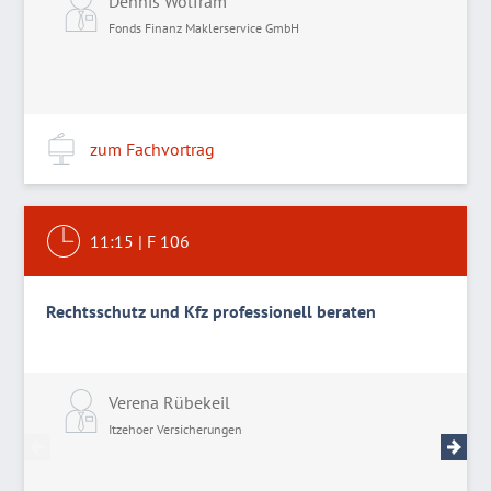
Dennis Wolfram
Fonds Finanz Maklerservice GmbH
zum Fachvortrag
11:15
|
F 106
Rechtsschutz und Kfz professionell beraten
Verena Rübekeil
P
Itzehoer Versicherungen
I