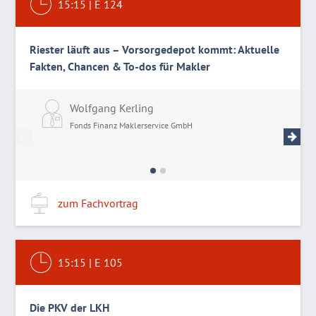
15:15
|
E 124
Riester läuft aus – Vorsorgedepot kommt: Aktuelle
Fakten, Chancen & To-dos für Makler
Wolfgang Kerling
M
Fonds Finanz Maklerservice GmbH
F
zum Fachvortrag
15:15
|
E 105
Die PKV der LKH