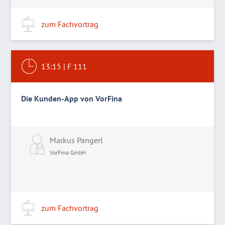
zum Fachvortrag
13:15
|
F 111
Die Kunden-App von VorFina
Markus Pangerl
VorFina GmbH
zum Fachvortrag