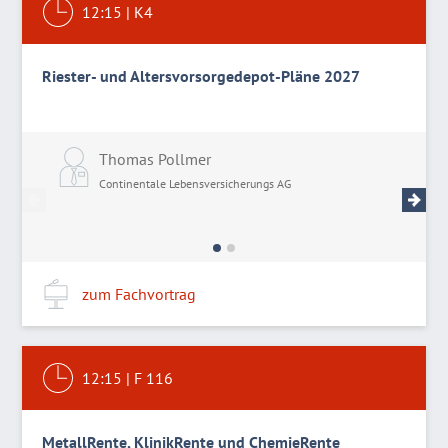
12:15
|
K4
Riester- und Altersvorsorgedepot-Pläne 2027
Thomas Pollmer
A
Continentale Lebensversicherungs AG
C
zum Fachvortrag
12:15
|
F 116
MetallRente, KlinikRente und ChemieRente