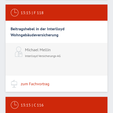
13:15
|
F 118
Beitragshebel in der Interlloyd
Wohngebäudeversicherung
Michael Mellin
Interlloyd Versicherungs-AG
zum Fachvortrag
13:15
|
C 116