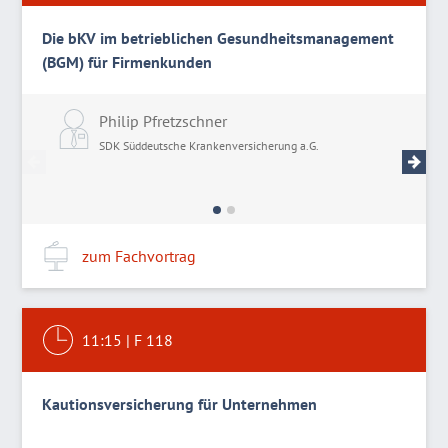
Die bKV im betrieblichen Gesundheitsmanagement
(BGM) für Firmenkunden
Philip Pfretzschner
T
SDK Süddeutsche Krankenversicherung a.G.
S
zum Fachvortrag
11:15
|
F 118
Kautionsversicherung für Unternehmen