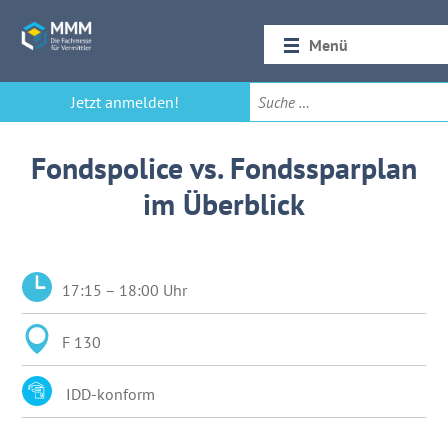
Menü
Startseite
Jetzt anmelden!
Rückblick 2026
Fondspolice vs. Fondssparplan
im Überblick
17:15 – 18:00 Uhr
F 130
IDD-konform