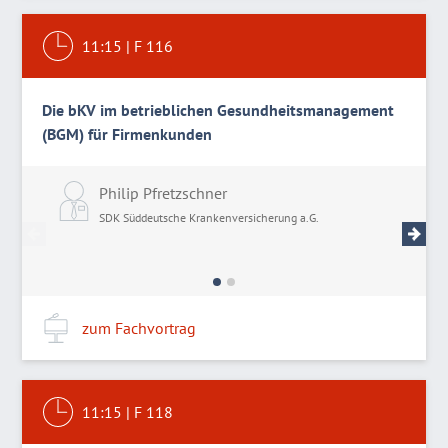
11:15
|
F 116
Die bKV im betrieblichen Gesundheitsmanagement
(BGM) für Firmenkunden
Philip Pfretzschner
T
SDK Süddeutsche Krankenversicherung a.G.
S
zum Fachvortrag
11:15
|
F 118