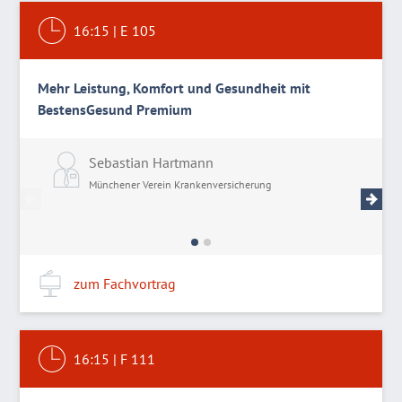
16:15
|
E 105
Mehr Leistung, Komfort und Gesundheit mit
BestensGesund Premium
Sebastian Hartmann
J
Münchener Verein Krankenversicherung
M
zum Fachvortrag
16:15
|
F 111