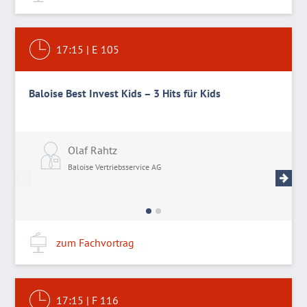
17:15
|
E 105
Baloise Best Invest Kids – 3 Hits für Kids
Olaf Rahtz
M
Baloise Vertriebsservice AG
B
zum Fachvortrag
17:15
|
F 116