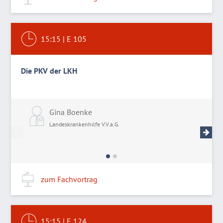
15:15
|
E 105
Die PKV der LKH
Gina Boenke
D
Landeskrankenhilfe V.V.a.G.
L
zum Fachvortrag
15:15
|
E 124