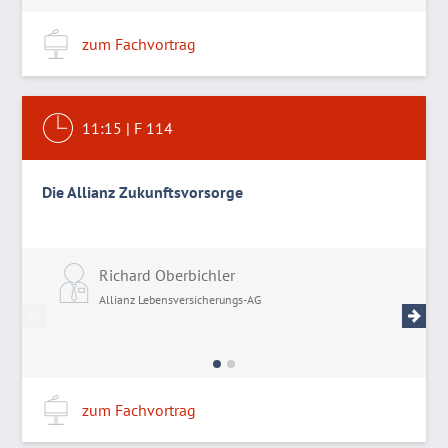
zum Fachvortrag
11:15
|
F 114
Die Allianz Zukunftsvorsorge
Richard Oberbichler
F
Allianz Lebensversicherungs-AG
A
zum Fachvortrag