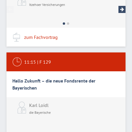
Itzehoer Versicherungen
I
zum Fachvortrag
11:15
|
F 129
Hallo Zukunft – die neue Fondsrente der
Bayerischen
Karl Loidl
die Bayerische