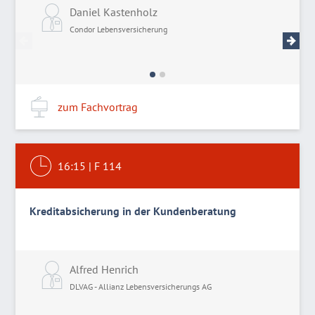
Daniel Kastenholz
L
Condor Lebensversicherung
R
zum Fachvortrag
16:15
|
F 114
Kreditabsicherung in der Kundenberatung
Alfred Henrich
DLVAG - Allianz Lebensversicherungs AG