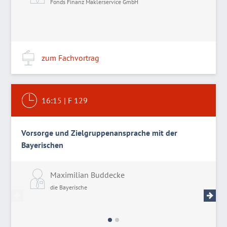
Fonds Finanz Maklerservice GmbH
zum Fachvortrag
16:15
|
F 129
Vorsorge und Zielgruppenansprache mit der
Bayerischen
Maximilian Buddecke
P
die Bayerische
d