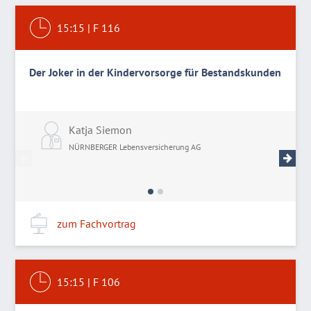
15:15
|
F 116
Der Joker in der Kindervorsorge für Bestandskunden
Katja Siemon
M
NÜRNBERGER Lebensversicherung AG
N
zum Fachvortrag
15:15
|
F 106