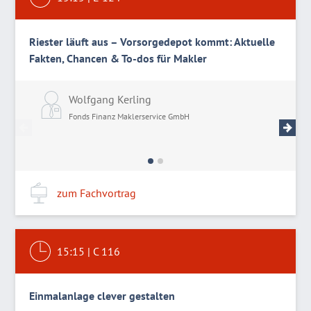
Riester läuft aus – Vorsorgedepot kommt: Aktuelle
Fakten, Chancen & To-dos für Makler
Wolfgang Kerling
M
Fonds Finanz Maklerservice GmbH
F
zum Fachvortrag
15:15
|
C 116
Einmalanlage clever gestalten