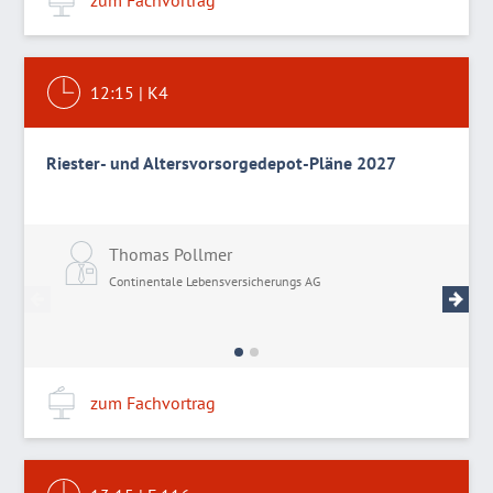
zum Fachvortrag
12:15
|
K4
Riester- und Altersvorsorgedepot-Pläne 2027
Thomas Pollmer
A
Continentale Lebensversicherungs AG
C
zum Fachvortrag