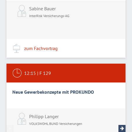
Sabine Bauer
InterRisk Versicherungs-AG
zum Fachvortrag
12:15
|
F 129
Neue Gewerbekonzepte mit PROKUNDO
Philipp Langer
I
VOLKSWOHL BUND Versicherungen
V