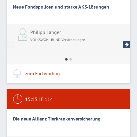
Neue Fondspolicen und starke AKS-Lösungen
Philipp Langer
M
VOLKSWOHL BUND Versicherungen
V
zum Fachvortrag
15:15
|
F 114
Die neue Allianz Tierkrankenversicherung