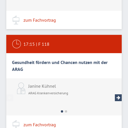
zum Fachvortrag
17:15
|
F 118
Gesundheit fördern und Chancen nutzen mit der
ARAG
Janine Kühnel
D
ARAG Krankenversicherung
A
zum Fachvortrag