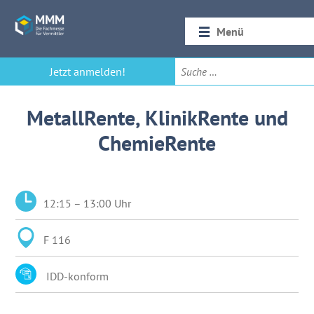
Menü
Startseite
Jetzt anmelden!
Rückblick 2026
MetallRente, KlinikRente und
ChemieRente
12:15 – 13:00 Uhr
F 116
IDD-konform