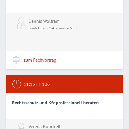
Dennis Wolfram
Fonds Finanz Maklerservice GmbH
zum Fachvortrag
11:15
|
F 106
Rechtsschutz und Kfz professionell beraten
Verena Rübekeil
P