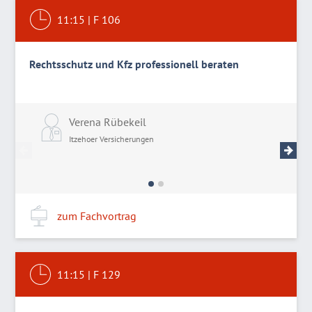
11:15
|
F 106
Rechtsschutz und Kfz professionell beraten
Verena Rübekeil
P
Itzehoer Versicherungen
I
zum Fachvortrag
11:15
|
F 129