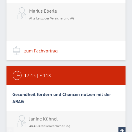
Marius Eberle
Alte Leipziger Versicherung AG
zum Fachvortrag
17:15
|
F 118
Gesundheit fördern und Chancen nutzen mit der
ARAG
Janine Kühnel
D
ARAG Krankenversicherung
A