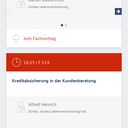
Condor Lebensversicherung
R
zum Fachvortrag
16:15
|
F 114
Kreditabsicherung in der Kundenberatung
Alfred Henrich
DLVAG - Allianz Lebensversicherungs AG