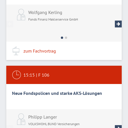
Wolfgang Kerling
M
Fonds Finanz Maklerservice GmbH
F
zum Fachvortrag
15:15
|
F 106
Neue Fondspolicen und starke AKS-Lösungen
Philipp Langer
M
VOLKSWOHL BUND Versicherungen
V