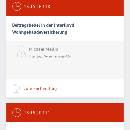
13:15
|
F 118
Beitragshebel in der Interlloyd
Wohngebäudeversicherung
Michael Mellin
Interlloyd Versicherungs-AG
zum Fachvortrag
13:15
|
F 111