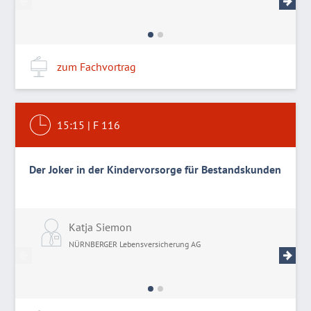
zum Fachvortrag
15:15
|
F 116
Der Joker in der Kindervorsorge für Bestandskunden
Katja Siemon
M
NÜRNBERGER Lebensversicherung AG
N