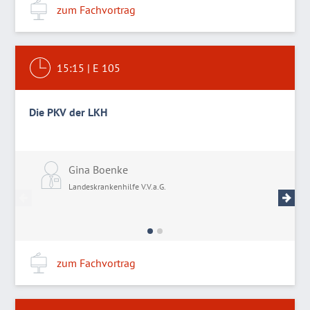
zum Fachvortrag
15:15
|
E 105
Die PKV der LKH
Gina Boenke
D
Landeskrankenhilfe V.V.a.G.
L
zum Fachvortrag