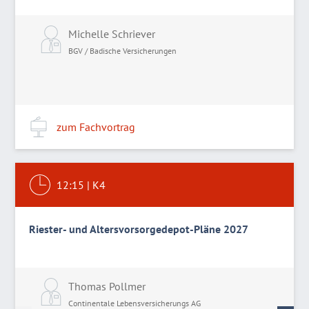
Michelle Schriever
BGV / Badische Versicherungen
zum Fachvortrag
12:15
|
K4
Riester- und Altersvorsorgedepot-Pläne 2027
Thomas Pollmer
A
Continentale Lebensversicherungs AG
C