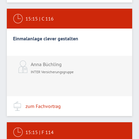
15:15
|
C 116
Einmalanlage clever gestalten
Anna Büchling
INTER Versicherungsgruppe
zum Fachvortrag
15:15
|
F 114