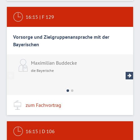
16:15
|
F 129
Vorsorge und Zielgruppenansprache mit der
Bayerischen
Maximilian Buddecke
P
die Bayerische
d
zum Fachvortrag
16:15
|
D 106