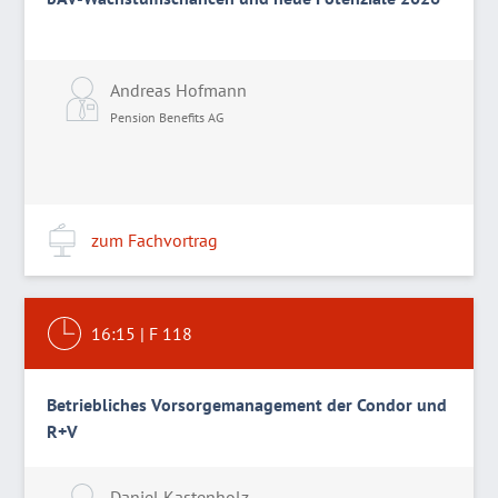
Andreas Hofmann
Pension Benefits AG
zum Fachvortrag
16:15
|
F 118
Betriebliches Vorsorgemanagement der Condor und
R+V
Daniel Kastenholz
L