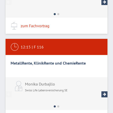
zum Fachvortrag
12:15
|
F 116
MetallRente, KlinikRente und ChemieRente
Monika Durbajllo
C
Swiss Life Lebensversicherung SE
S