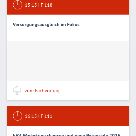
15:15
|
F 118
Versorgungsausgleich im Fokus
zum Fachvortrag
16:15
|
F 111
bAV-Wachstumschancen und neue Potenziale 2026