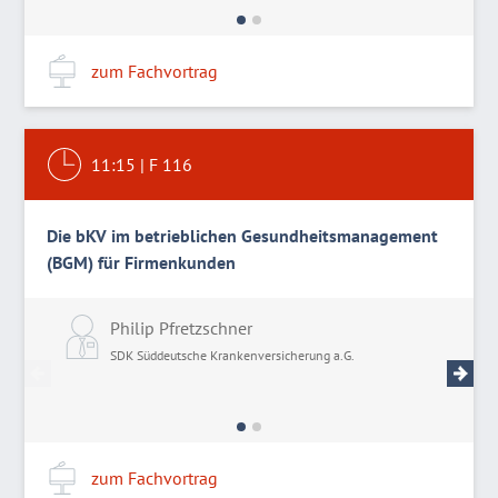
zum Fachvortrag
11:15
|
F 116
Die bKV im betrieblichen Gesundheitsmanagement
(BGM) für Firmenkunden
Philip Pfretzschner
T
SDK Süddeutsche Krankenversicherung a.G.
S
zum Fachvortrag