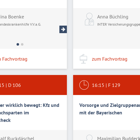
ch
ina Boenke
Daniel Maaß
Anna Büchling
lerservice GmbH
andeskrankenhilfe V.V.a.G.
Landeskrankenhilfe V.V.a.G
INTER Versicherungsgrupp
 Fachvortrag
zum Fachvortrag
15
|
D 106
16:15
|
F 129
r wirklich bewegt: Kfz und
Vorsorge und Zielgruppena
achsparten im
mit der Bayerischen
check
alf Ruckdäschel
Maximilian Buddec