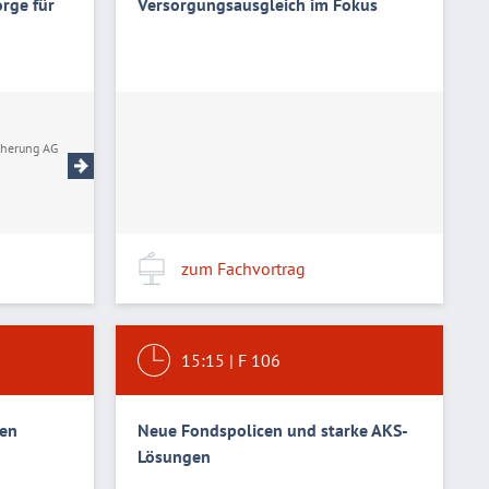
orge für
Versorgungsausgleich im Fokus
Marco Sommer
herung AG
NÜRNBERGER Lebensversicherung AG
zum Fachvortrag
15:15
|
F 106
ten
Neue Fondspolicen und starke AKS-
Lösungen