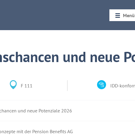
Menü
Startseit
Rückblic
schancen und neue Po
F 111
IDD-konfor
hancen und neue Potenziale 2026
onzepte mit der Pension Benefits AG