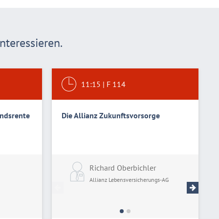
teressieren.
11:15
|
F 114
ondsrente
Die Allianz Zukunftsvorsorge
Richard Oberbichler
Fran
Allianz Lebensversicherungs-AG
Allia