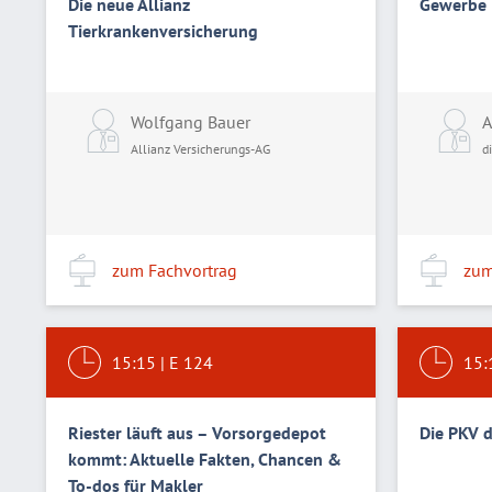
Die neue Allianz
Gewerbe 
Tierkrankenversicherung
Wolfgang Bauer
A
Allianz Versicherungs-AG
d
zum Fachvortrag
zum
15:15
|
E 124
15:
Riester läuft aus – Vorsorgedepot
Die PKV 
kommt: Aktuelle Fakten, Chancen &
To-dos für Makler