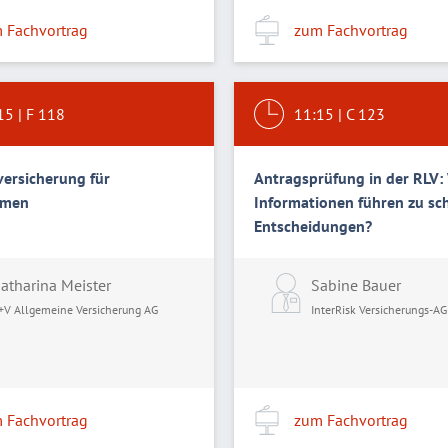
 Fachvortrag
zum Fachvortrag
15
|
F 118
11:15
|
C 123
ersicherung für
Antragsprüfung in der RLV:
hmen
Informationen führen zu sc
Entscheidungen?
er
atharina Meister
Sabine Bauer
+V Allgemeine Versicherung AG
InterRisk Versicherungs-AG
ng a.G.
 Fachvortrag
zum Fachvortrag