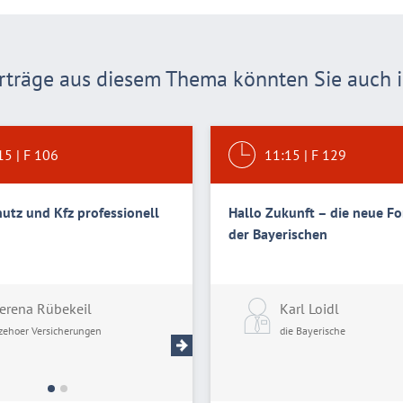
träge aus diesem Thema könnten Sie auch in
15
|
F 106
11:15
|
F 129
utz und Kfz professionell
Hallo Zukunft – die neue F
der Bayerischen
erena Rübekeil
Patrik Weiß
Karl Loidl
tzehoer Versicherungen
Itzehoer Versicherungen
die Bayerische