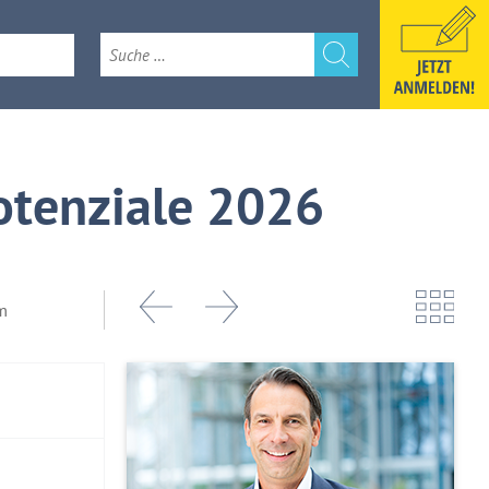
e
k 2026
tenziale 2026
m