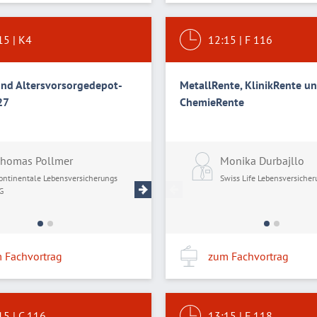
15
|
K4
12:15
|
F 116
und Altersvorsorgedepot-
MetallRente, KlinikRente u
27
ChemieRente
homas Pollmer
Andreas Kruck
Monika Durbajllo
ontinentale Lebensversicherungs
Continentale Lebensversicherungs
Swiss Life Lebensversicher
G
AG
 Fachvortrag
zum Fachvortrag
15
|
C 116
13:15
|
F 118