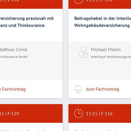
ersicherung praxisnah mit
Beitragshebel in der Interll
nanz und Thinksurance
Wohngebäudeversicherung
atthias Christ
Michael Mellin
hinksurance GmbH
Interlloyd Versicherungs-A
 Fachvortrag
zum Fachvortrag
15
|
F 129
15:15
|
F 116