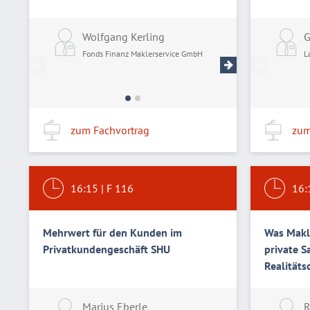
Wolfgang Kerling
Michael Hetti
G
Fonds Finanz Maklerservice GmbH
Fonds Finanz Mak
L
zum Fachvortrag
zum
16:15
|
F 116
16:
Mehrwert für den Kunden im
Was Makle
Privatkundengeschäft SHU
private S
Realitäts
Marius Eberle
R