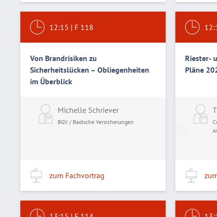
12:15
|
F 118
12:
Von Brandrisiken zu
Riester- 
Sicherheitslücken – Obliegenheiten
Pläne 20
im Überblick
Michelle Schriever
T
BGV / Badische Versicherungen
C
A
zum Fachvortrag
zum
13:15
|
F 114
13: