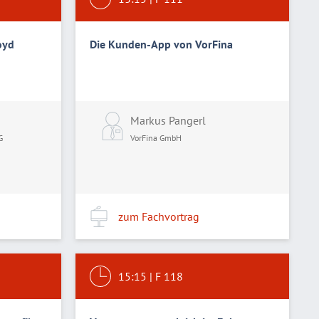
oyd
Die Kunden-App von VorFina
Markus Pangerl
G
VorFina GmbH
zum Fachvortrag
15:15
|
F 118