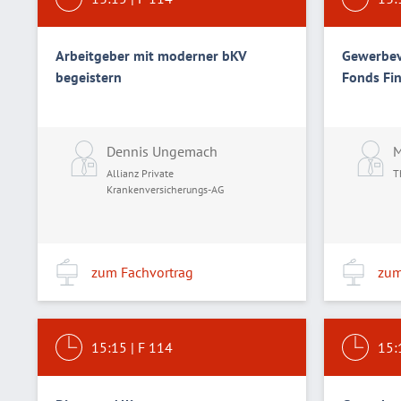
Arbeitgeber mit moderner bKV
Gewerbev
begeistern
Fonds Fi
Dennis Ungemach
M
Allianz Private
T
Krankenversicherungs-AG
zum Fachvortrag
zum
15:15
|
F 114
15: