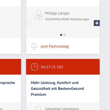
Philipp Langer
Matt
e
VOLKSWOHL BUND Versicherungen
VOLK
zum Fachvortrag
16:15
|
E 105
nsprache
Mehr Leistung, Komfort und
Gesundheit mit BestensGesund
Premium
ke
Panos Kalantzis
Sebastian Hartmann
Joa