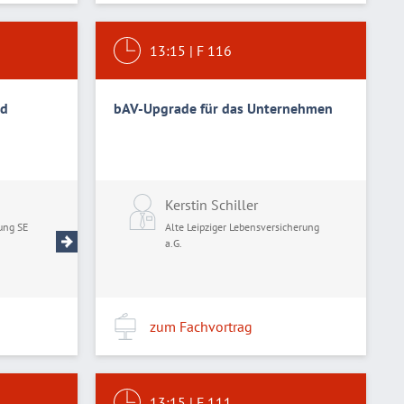
13:15
|
F 116
nd
bAV-Upgrade für das Unternehmen
Chris Heinrich
Kerstin Schiller
ung SE
Swiss Life Lebensversicherung SE
Alte Leipziger Lebensversicherung
a.G.
zum Fachvortrag
13:15
|
F 111