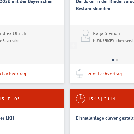
2026 mit der Bayerischen
Der Joker in der Kindervors
Bestandskunden
ndrea Ullrich
Katja Siemon
ie Bayerische
NÜRNBERGER Lebensversic
 Fachvortrag
zum Fachvortrag
15
|
E 105
15:15
|
C 116
der LKH
Einmalanlage clever gestal