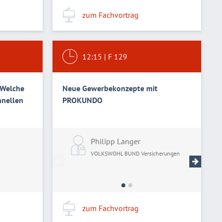
zum Fachvortrag
12:15
|
F 129
 Welche
Neue Gewerbekonzepte mit
hnellen
PROKUNDO
Philipp Langer
Ing
VOLKSWOHL BUND Versicherungen
VOLK
zum Fachvortrag