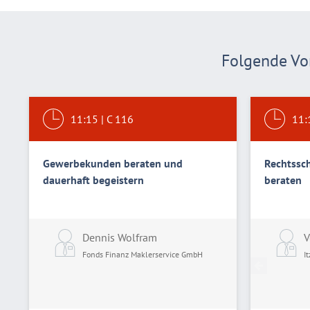
Folgende Vor
11:15
|
C 116
11:
Gewerbekunden beraten und
Rechtssch
dauerhaft begeistern
beraten
Dennis Wolfram
V
Fonds Finanz Maklerservice GmbH
I