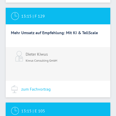
13:15
|
F 129
Mehr Umsatz auf Empfehlung: Mit KI & TellScale
Dieter Kiwus
Kiwus Consulting GmbH
zum Fachvortrag
13:15
|
E 105