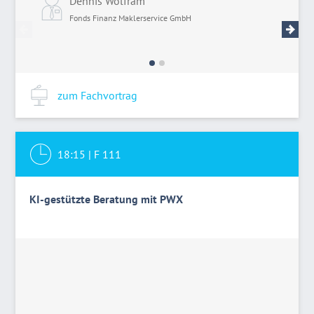
Dennis Wolfram
C
Fonds Finanz Maklerservice GmbH
F
zum Fachvortrag
18:15
|
F 111
KI-gestützte Beratung mit PWX