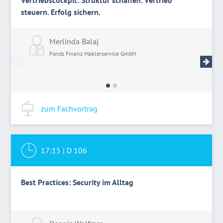
Vertriebscockpit: Struktur schaffen. Vertrieb
steuern. Erfolg sichern.
Merlinda Balaj
A
Fonds Finanz Maklerservice GmbH
F
zum Fachvortrag
17:15
|
D 106
Best Practices: Security im Alltag