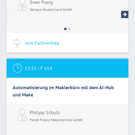
Sven Prang
P
Xempus Deutschland GmbH
X
zum Fachvortrag
12:15
|
F 114
Automatisierung im Maklerbüro mit dem AI-Hub
und Make
Philipp Schulz
Fonds Finanz Maklerservice GmbH