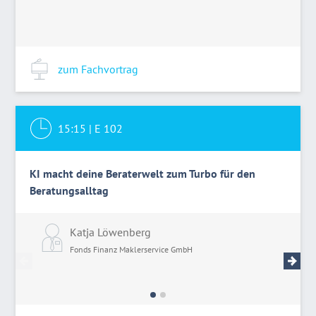
zum Fachvortrag
15:15
|
E 102
KI macht deine Beraterwelt zum Turbo für den
Beratungsalltag
Katja Löwenberg
M
Fonds Finanz Maklerservice GmbH
V