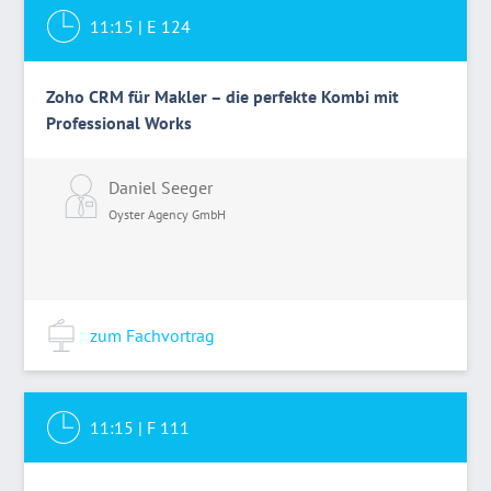
11:15
|
E 124
Zoho CRM für Makler – die perfekte Kombi mit
Professional Works
Daniel Seeger
Oyster Agency GmbH
zum Fachvortrag
11:15
|
F 111