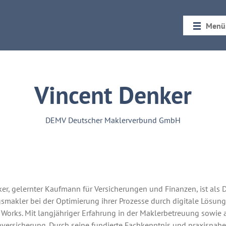
Menü
Startseit
Rückblic
Vincent Denker
DEMV Deutscher Maklerverbund GmbH
er, gelernter Kaufmann für Versicherungen und Finanzen, ist als D
gsmakler bei der Optimierung ihrer Prozesse durch digitale Lös
 Works. Mit langjähriger Erfahrung in der Maklerbetreuung sowie 
versicherung. Durch seine fundierte Fachkenntnis und praxisnahe