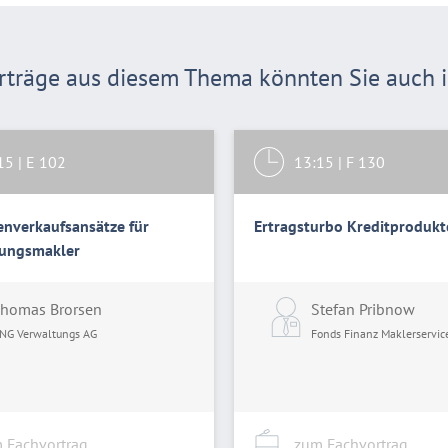
träge aus diesem Thema könnten Sie auch in
15
|
E 102
13:15
|
F 130
enverkaufsansätze für
Ertragsturbo Kreditprodukt
rungsmakler
homas Brorsen
Stefan Pribnow
NG Verwaltungs AG
Fonds Finanz Maklerservi
 Fachvortrag
zum Fachvortrag