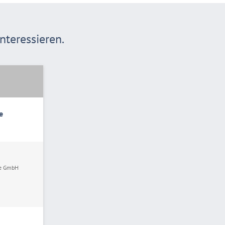
teressieren.
e
ce GmbH