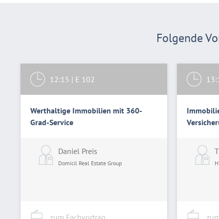
Folgende Vor
12:15
|
E 102
13:
Werthaltige Immobilien mit 360-
Immobili
Grad-Service
Versiche
Daniel Preis
T
Domicil Real Estate Group
H
zum Fachvortrag
zum