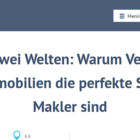
Menü
Startseit
Rückblic
zwei Welten: Warum V
obilien die perfekte 
Makler sind
K4