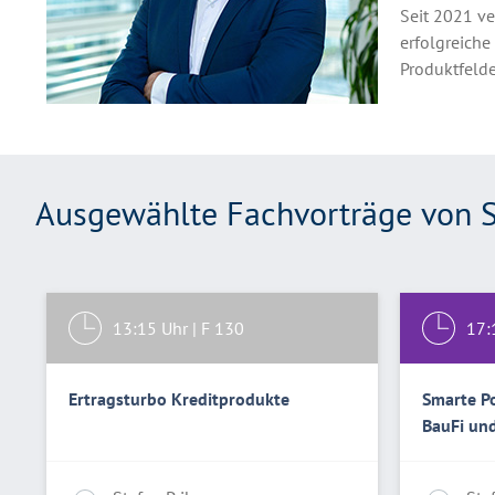
Seit 2021 ve
erfolgreich
Produktfelde
Ausgewählte Fachvorträge von 
13:15
Uhr |
F 130
17:
Ertragsturbo Kreditprodukte
Smarte Po
BauFi un