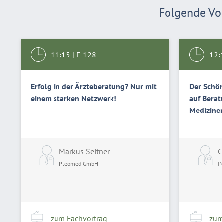
Folgende Vor
11:15
|
E 128
12:
Erfolg in der Ärzteberatung? Nur mit
Der Schö
einem starken Netzwerk!
auf Bera
Medizine
Markus Seitner
C
Pleomed GmbH
I
zum Fachvortrag
zum