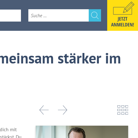
e
k 2026
meinsam stärker im
dich mit
stärkst. Du