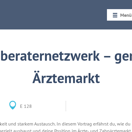
Menü
Startseit
Rückblic
eberaternetzwerk – ge
Ärztemarkt
E 128
keit und starkem Austausch. In diesem Vortrag erfährst du, wie du 
ezielt ausbaust und deine Position im Ärzte- und Zahnärztemarkt 