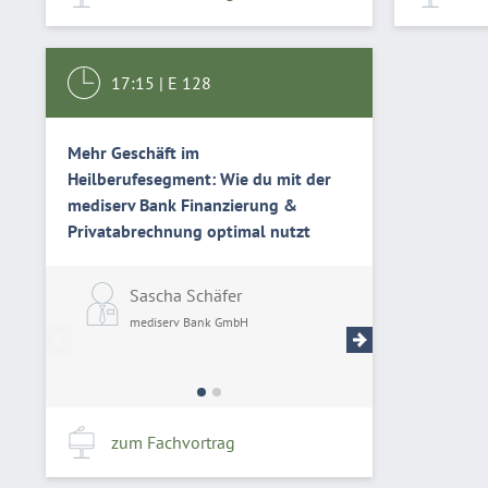
17:15
|
E 128
Mehr Geschäft im
Heilberufesegment: Wie du mit der
mediserv Bank Finanzierung &
Privatabrechnung optimal nutzt
Sascha Schäfer
Stephan Wag
mediserv Bank GmbH
mediserv Bank G
zum Fachvortrag