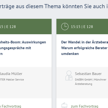
träge aus diesem Thema könnten Sie auch in
15
|
E 128
15:15
|
E 128
nheits-Boom: Auswirkungen
Der Wandel in der Ärzteber
tungsgespräche mit
Warum erfolgreiche Berater
rn
umdenken
laudia Müller
Sebastian Bauer
NTER Makler Service
DAEBN GmbH | Münchner
Ärzteberatung
 Fachvortrag
zum Fachvortrag