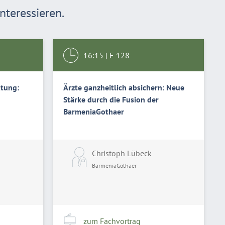
teressieren.
16:15
|
E 128
atung:
Ärzte ganzheitlich absichern: Neue
Stärke durch die Fusion der
BarmeniaGothaer
Christoph Lübeck
BarmeniaGothaer
zum Fachvortrag