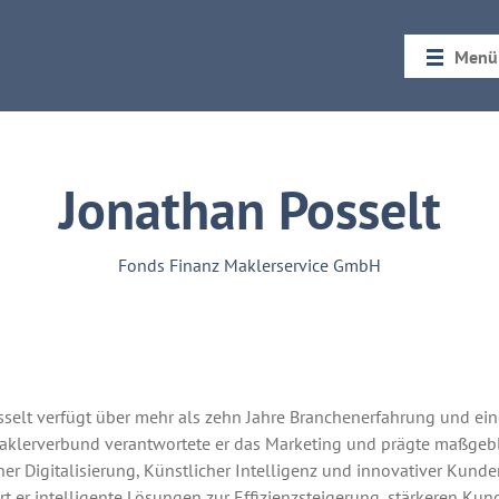
Menü
Startseit
Rückblic
Jonathan Posselt
Fonds Finanz Maklerservice GmbH
selt verfügt über mehr als zehn Jahre Branchenerfahrung und ein
klerverbund verantwortete er das Marketing und prägte maßgeblic
icher Digitalisierung, Künstlicher Intelligenz und innovativer Kund
t er intelligente Lösungen zur Effizienzsteigerung, stärkeren K